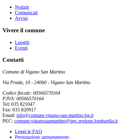
Notizie
Comunicati
Avvisi
Vivere il comune
Luoghi
Eventi
Contatti
Comune di Vigano San Martino
Via Prada, 10 - 24060 - Vigano San Martino
Codice fiscale: 00566570164
P.IVA: 00566570164
Tel: 035 821047
Fax: 035 820917
Email:
info@comune.vigano-san-martino.bg.it
PEC:
comune.viganosanmartino@pec.regione.lombardia.it
Leggi le FAQ
Prenotazione appuntamento