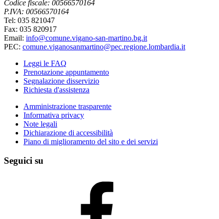
Codice fiscale: 00566570164
P.IVA: 00566570164
Tel: 035 821047
Fax: 035 820917
Email:
info@comune.vigano-san-martino.bg.it
PEC:
comune.viganosanmartino@pec.regione.lombardia.it
Leggi le FAQ
Prenotazione appuntamento
Segnalazione disservizio
Richiesta d'assistenza
Amministrazione trasparente
Informativa privacy
Note legali
Dichiarazione di accessibilità
Piano di miglioramento del sito e dei servizi
Seguici su