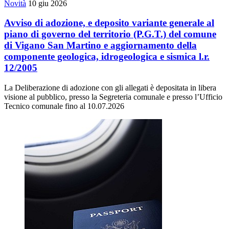
Novità
10 giu 2026
Avviso di adozione, e deposito variante generale al
piano di governo del territorio (P.G.T.) del comune
di Vigano San Martino e aggiornamento della
componente geologica, idrogeologica e sismica l.r.
12/2005
La Deliberazione di adozione con gli allegati è depositata in libera
visione al pubblico, presso la Segreteria comunale e presso l’Ufficio
Tecnico comunale fino al 10.07.2026